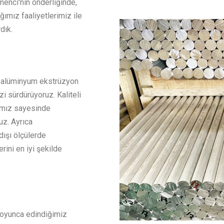
menci'nin önderliğinde,
ımız faaliyetlerimiz ile
dık.
 alüminyum ekstrüzyon
zi sürdürüyoruz. Kaliteli
kamız sayesinde
uz. Ayrıca
dışı ölçülerde
ini en iyi şekilde
boyunca edindiğimiz