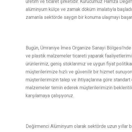
üretim ve ticaret şirketidir. Kurucumuz Hamza Değir
alüminyum külçe ve zamak döküm imalatıyla başladığ
zamanla sektörde saygın bir konuma ulaşmayı başar
Bugün, Ümraniye İmes Organize Sanayi Bölgesi'nde
ve plastik malzemeler ticareti yaparak faaliyetlerimi
ürünlerimiz, geniş stoklarımız ve uygun fiyat politi
müşterilerimize hızlı ve güvenilir bir hizmet sunuyor
müşterilerimizin talep ve ihtiyaçlarına göre standart 
malzemeler temin ederek müşterilerimizin beklentiler
karşılamaya çalışıyoruz.
Değirmenci Alüminyum olarak sektörde uzun yıllar 